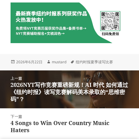
发
作
标
2026年6月22日
mustard
纽约时报夏季读写比赛
布
者
签
于
文
上一篇
章
2026NYT写作竞赛重磅新规！AI 时代 如何通过
上
导
《纽约时报》读写竞赛解码美本录取的“思维密
篇
航
码”？
文
章：
下一篇
4 Songs to Win Over Country Music
下
Haters
篇
文