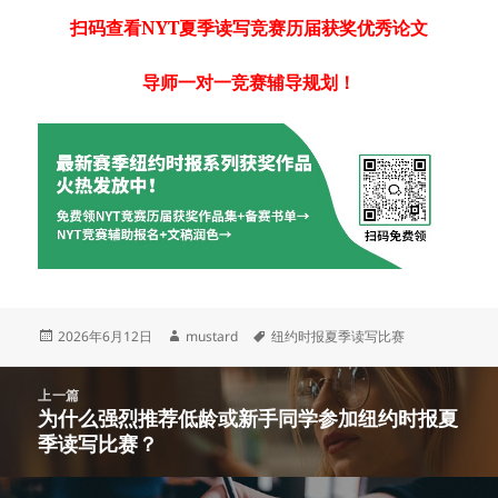
扫码查看NYT夏季读写竞赛历届获奖优秀论文
导师一对一竞赛辅导规划！
发
作
标
2026年6月12日
mustard
纽约时报夏季读写比赛
布
者
签
于
文
上一篇
章
为什么强烈推荐低龄或新手同学参加纽约时报夏
上
导
季读写比赛？
篇
航
文