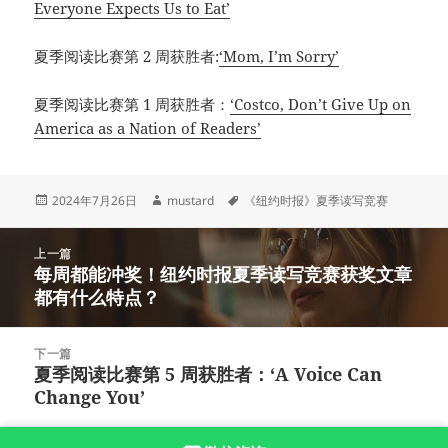
Everyone Expects Us to Eat’
夏季阅读比赛第 2 周获胜者:
‘Mom, I’m Sorry’
夏季阅读比赛第 1 周获胜者：
‘Costco, Don’t Give Up on
America as a Nation of Readers’
发
作
标
2024年7月26日
mustard
《纽约时报》夏季读写竞赛
布
者
签
于
文
上一篇
章
每周都能冲奖！纽约时报夏季读写竞赛获奖文章
上
导
都有什么特点？
篇
航
文
章：
下一篇
夏季阅读比赛第 5 周获胜者：‘A Voice Can
下
Change You’
篇
文
章：