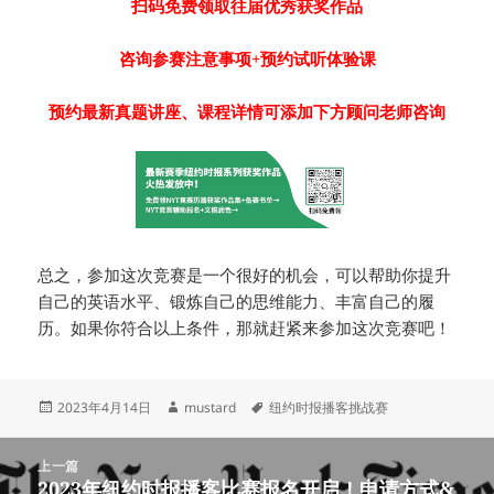
扫码免费领取往届优秀获奖作品
咨询参赛注意事项+预约试听体验课
预约最新真题讲座、课程详情可添加下方顾问老师咨询
总之，参加这次竞赛是一个很好的机会，可以帮助你提升
自己的英语水平、锻炼自己的思维能力、丰富自己的履
历。如果你符合以上条件，那就赶紧来参加这次竞赛吧！
发
作
标
2023年4月14日
mustard
纽约时报播客挑战赛
布
者
签
于
文
上一篇
章
2023年纽约时报播客比赛报名开启！申请方式&
上