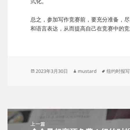
式化。
总之，参加写作竞赛前，要充分准备，尽
和语言表达，从而提高自己在竞赛中的竞
发
作
标
2023年3月30日
mustard
纽约时报写
布
者
签
于
文
章
上一篇