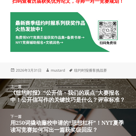
扫码查看历届获奖优秀论文，导师一对一竞赛规划！
发
作
标
2026年3月31日
mustard
纽约时报播客挑战赛
布
者
签
于
文
上一篇
章
《纽约时报》“公开信・我们的观点”大赛报名
上
导
中！公开信写作的关键技巧是什么？评审标准？
篇
航
文
章：
下一篇
用250词撬动藤校申请的“思想杠杆”！NYT夏季
下
读写竞赛如何写出一篇获奖级回应？
篇