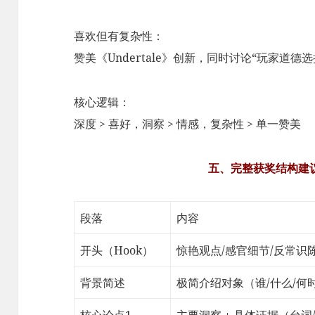
喜欢但有复杂性：
赞美《Undertale》创新，同时讨论“玩家道德
核心逻辑：
深度 > 喜好，洞察 > 情感，复杂性 > 单一赞美
五、完整获奖结构建议
段落
内容
开头（Hook）
惊艳观点/感官细节/反常识
背景简述
极简介绍对象（谁/什么/何
核心论点1
主要洞察 + 具体证据（台词