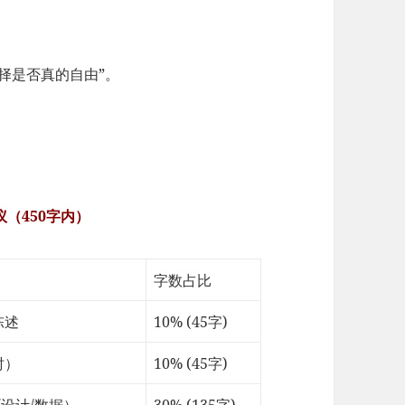
选择是否真的自由”。
（450字内）
字数占比
陈述
10% (45字)
时）
10% (45字)
/设计/数据）
30% (135字)