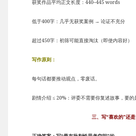
获奖作品平均正文长度：440–445 words
低于400字：几乎无获奖案例 → 论证不充分
超过450字：初筛可能直接淘汰（即使内容好）
写作原则：
每句话都要推动观点，零废话。
剧情介绍 ≤ 20%：评委不需要你复述故事，要
三、写“喜欢的”还是
正确答案：写“最有批判性思考空间”的