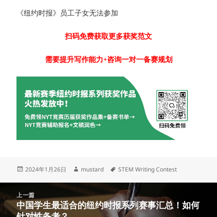
《纽约时报》员工子女无法参加
扫码免费获取更多获奖范文
需要提升写作能力+咨询一对一备赛规划
发
作
标
2024年1月26日
mustard
STEM Writing Contest
布
者
签
于
文
上一篇
章
中国学生最适合的纽约时报系列赛事汇总！如何
上
导
针对性备考？
篇