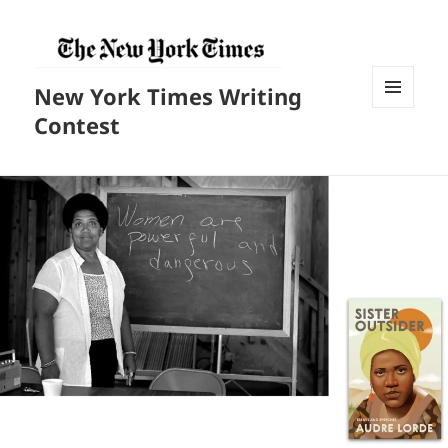
New York Times Writing
菜单和
Contest
挂件