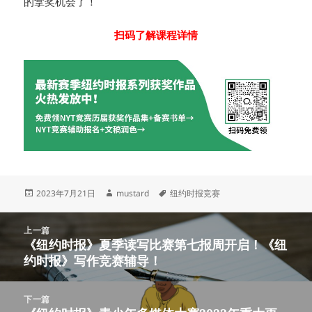
的拿奖机会了！
扫码了解课程详情
发
作
标
2023年7月21日
mustard
纽约时报竞赛
布
者
签
于
文
上一篇
章
《纽约时报》夏季读写比赛第七报周开启！《纽
上
导
约时报》写作竞赛辅导！
篇
航
文
章：
下一篇