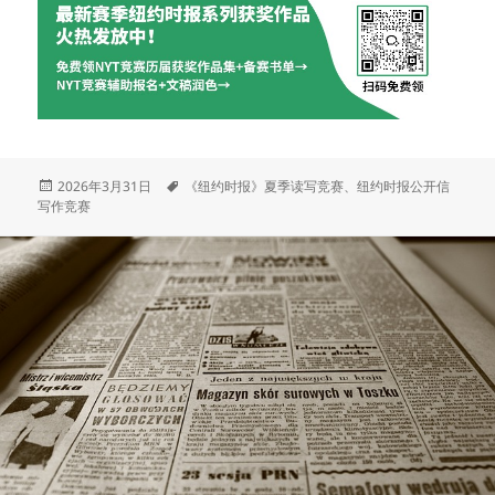
发
标
2026年3月31日
《纽约时报》夏季读写竞赛
、
纽约时报公开信
布
签
写作竞赛
于