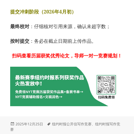
提交冲刺阶段（2026年4月初）
最终校对
：仔细核对引用来源，确认未超字数；
按时提交
：务必在截止日期前上传作品。
扫码查看历届获奖优秀论文，导师一对一竞赛规划！
发
标
2025年12月25日
纽约时报公开信写作竞赛
、
纽约时报写作竞
布
签
赛