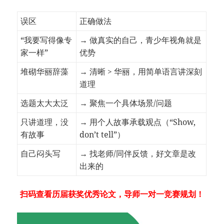
误区
正确做法
“我要写得像专
→ 做真实的自己，青少年视角就是
家一样”
优势
堆砌华丽辞藻
→ 清晰 > 华丽，用简单语言讲深刻
道理
选题太大太泛
→ 聚焦一个具体场景/问题
只讲道理，没
→ 用个人故事承载观点（“Show,
有故事
don’t tell”）
自己闷头写
→ 找老师/同伴反馈，好文章是改
出来的
扫码查看历届获奖优秀论文，导师一对一竞赛规划！