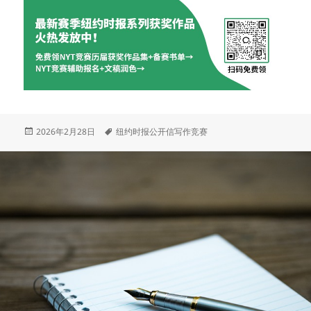
发
标
2026年2月28日
纽约时报公开信写作竞赛
布
签
于