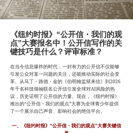
《纽约时报》“公开信・我们的观
点”大赛报名中！公开信写作的关
键技巧是什么？评审标准？
在当今信息爆炸的时代，一封有力的公开信不仅能够
引发公众对某一问题的关注，还能推动实际的社会变
革。从马丁・路德・金的《伯明翰监狱来信》到2026
年千名科技领袖联名公开信引发全球对AI风险的热
议，历史证明了公开信的力量。现在，《纽约时报》
推出的“公开信・我们的观点”大赛为全球青少年提供
了一个展示自己声音、影响社会的绝佳平台。
一、《纽约时报》“公开信・我们的观点”大赛关键信
息