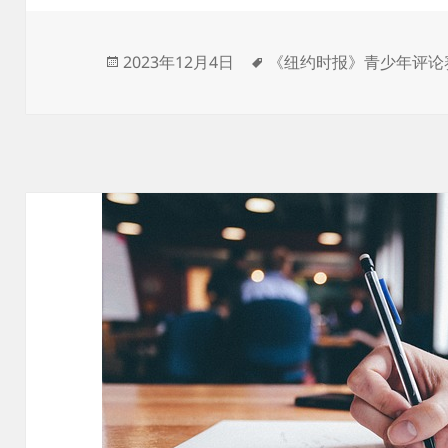
发
标
2023年12月4日
《纽约时报》青少年评论
布
签
于